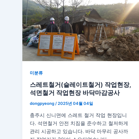
미분류
스레트철거(슬레이트철거) 작업현장,
석면철거 작업현장 바닥마감공사
dongpyeong
/
2025년 04월 04일
충주시 신니면에 스레트 철거 작업 현장입니
다. 석면철거 안전 치짐을 준수하고 철저하게
관리 시공하고 있습니다. 바닥 마무리 공사까