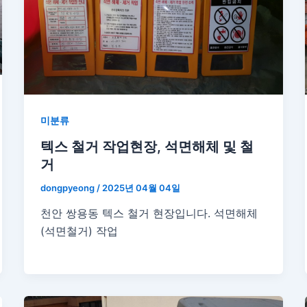
미분류
텍스 철거 작업현장, 석면해체 및 철
거
dongpyeong
/
2025년 04월 04일
천안 쌍용동 텍스 철거 현장입니다. 석면해체
(석면철거) 작업