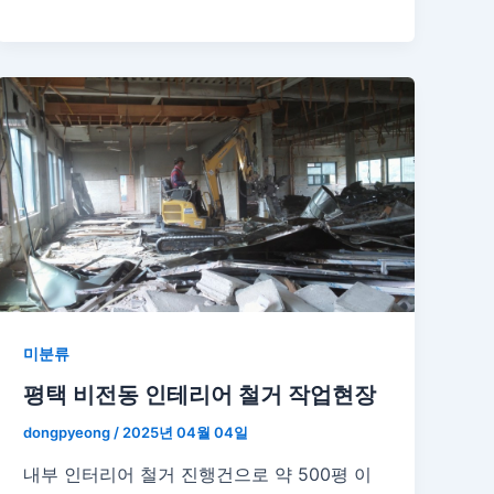
미분류
평택 비전동 인테리어 철거 작업현장
dongpyeong
/
2025년 04월 04일
내부 인터리어 철거 진행건으로 약 500평 이