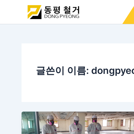
콘
포
텐
스
츠
트
로
페
건
이
너
지
뛰
매
기
김
글쓴이 이름: dongpye