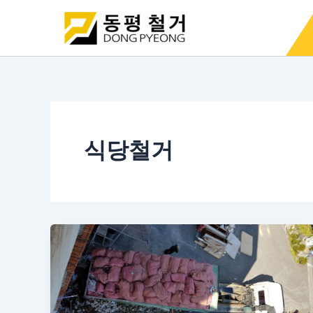
콘
텐
츠
로
건
너
뛰
기
식당철거